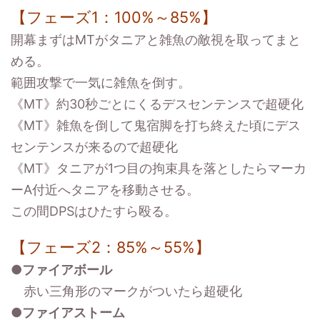
【フェーズ1：100%～85%】
開幕まずはMTがタニアと雑魚の敵視を取ってまと
める。
範囲攻撃で一気に雑魚を倒す。
《MT》約30秒ごとにくるデスセンテンスで超硬化
《MT》雑魚を倒して鬼宿脚を打ち終えた頃にデス
センテンスが来るので超硬化
《MT》タニアが1つ目の拘束具を落としたらマーカ
ーA付近へタニアを移動させる。
この間DPSはひたすら殴る。
【フェーズ2：85%～55%】
●ファイアボール
赤い三角形のマークがついたら超硬化
●
ファイアストーム