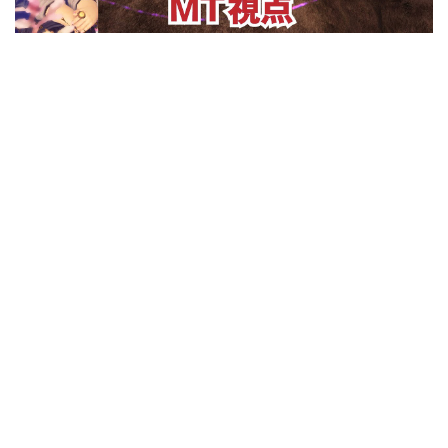
ダメージを受けると周囲へ範囲ダメー
ド
自分への敵視をアップさせる。また詠
タンクと相性がいい！タンク以外にも
マジッ
ジを与える。
唱が妨げられなくなる。再使用で解除
No.85
全体攻撃に合わせると良い！！
ヒーラーの時周囲へ範囲ヒールをす
ク
する。
ストト
る。
No.28
前方周囲攻撃。さらに色々なデバフを
MTはずっと着けておく。
No.35
対象のHPの50％のダメージを与え
No.90
対象にダメージ。
ラム
臭い息
着ける。
ミサイ
る。ただし命中率が低い。
闘霊弾
ちょっと強めのダメージを与える。
モルボルチャレンジの時はダメージ軽
No.32
自分の回避率を20％アップさせる。真
ル
No.88
レベル5デスが外れた時のための保険
範囲ヒールをする。さらに対象のHP
減として使う。
ガマの
成編以降はこの技の効果があるのかわ
天使の
だよー
を継続回復する。
脂
からないくらい辛くなる。
No.39
15秒間自分の与えダメージを倍にす
おやつ
No.62
周囲の敵を挑発し敵視を最高位にす
No.67
自分の周囲の敵のレベルが5の倍数な
月の笛
る。その後15秒間何もできなくなる。
フロッ
る。
No.75
高威力！さらにタンクなら70秒間自分
レベル
ら戦闘不能にする。ただし命中率が低
蛮神技のラッシュの時に使う。その後
グレッ
もしも戦闘不能から復活した時のため
捕食
のHPを20％上昇させる。
5デス
い。
の15秒間で超硬化も使えなくなるので
グ
の保険。MTが落ちたらワイプがほと
リキャストが57秒なのでHP20％上昇
注意する。
んど。
をキープできるようにする。
No.72
戦闘不能者を1人蘇生する。リキャス
ファイナルスピアの前に使う。
天使の
トが5分近くと長いのが悲しいとこ
No.95
15秒間自分へのダメージを40％軽減す
ささや
ろ…
No.64
30秒以内に使う物理攻撃を1回だけダ
ドラゴ
る。（タンクロールの時）
き
ホイッ
メージ80％アップさせる。
ンフォ
スル
ファイナルスピアの前に使う
ース
蛮神技セット
No.8
威力2000の青魔道士のキメ技！自分