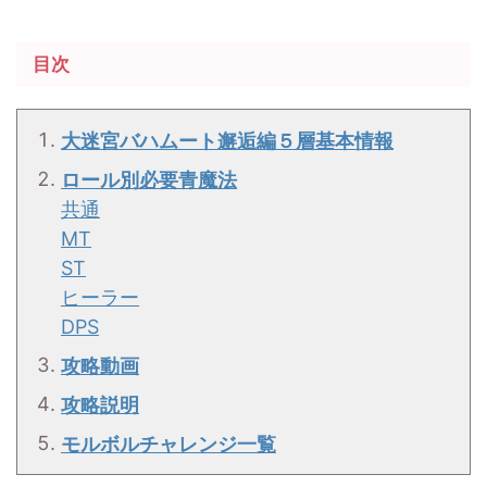
目次
大迷宮バハムート邂逅編５層基本情報
ロール別必要青魔法
共通
MT
ST
ヒーラー
DPS
攻略動画
攻略説明
モルボルチャレンジ一覧