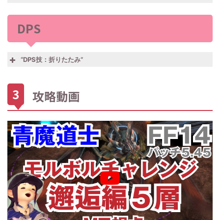
する。
らに魔法詠唱を妨害されなくなる。
重要！
MTはずっと着けておく。
No.27
前方範囲攻撃。敵視をアップさせる。
DPS
怪視線
STとしてはほとんど使わない。
No.77
タンク、ヒーラー、DPSの各ロールを
No.32
自分の回避率を20％アップさせる。真
エーテ
コピーすることができる。
ガマの
成編以降はこの技の効果があるのかわ
No.58
ヒール技 通常はヒール量100のとこ
ルコピ
これがないと始まらない！！
“DPS技：折りたたみ”
脂
からないくらい辛くなる。
No.28
前方周囲攻撃。さらに色々なデバフを
ポンポ
ろヒーラーロールの場合は500にな
ー
臭い息
着ける。
ンケア
る。
No.12
「苦悶の歌」に合わせてつかいます。
No.75
高威力！さらにタンクなら70秒間自分
モルボルチャレンジの時はダメージ軽
No.13
ル
エーテルコピーでヒーラー以外で唯一
怒髪天
攻略動画
捕食
のHPを20％上昇させる。
減として使う。STもMTの代わりに着
ホワイ
のヒール技
リキャストが57秒なのでHP20％上昇
けてあげる。
No.59
自分と周囲の味方に一定量のバリアを
No.43
自分の周囲の敵を15秒間被魔法ダメー
トウィ
をキープできるようにする。
ゴブス
張る。ヒーラーコピーの場合250相当
不思議
ジ5％上昇させる。
ンド
No.70
6秒間対象の味方を被ダメージ15％減
キン
のバリアを張る。
な光
No.95
15秒間自分へのダメージを40％軽減す
カクト
少させる。
No.29
10秒間自分への被ダメージが90％減少
ヒーラーは何もないときもバリアが張
ドラゴ
る。（タンクロールの時）
ガード
6秒間と短いが大ダメージに合わせて
No.20
15秒間対象が受けるダメージを5％ア
超硬化
する。MPの消費が多いので注意す
っているようにがんばる。
ンフォ
MTにかける。
ガード
ップさせる。
る。
このバリアをずっと張れることが真成
ース
オファ
編以降重要になってくる。
No.30
自分へのダメージを40％カットする。
No.84
5秒以内に自分にダメージを受けると
現パッチ5.45ではゴブスキンを重ねが
No.89
自分へのダメージを10秒間20％減少。
マイテ
その代わりに与えダメージも40％減少
冷たい
10秒間400ダメージの魔法を無詠唱で
No.100
8回連続の魔法攻撃。DPSコピーだと
けしてもゴブスキンが減っていないと
玄結界
さらに自分の最大HPの30％を超える
ィガー
する。
霧
打ち続けることができる。
マトラ
100×8になる。
きは更新できないので注意が必要。