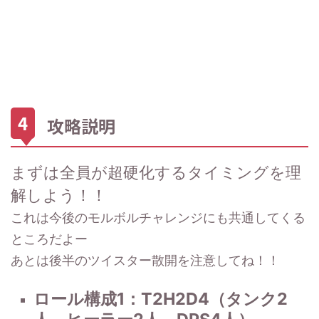
No.89
自分へのダメージを10秒間20％減少。
ファイ
も戦闘不能になるので最後に使う。
玄結界
さらに自分の最大HPの30％を超える
ナルス
ボスの残りHPを調べ「月の笛」と
No.45
イフリートの範囲蛮神技
ダメージを受けると周囲へ範囲ダメー
ピア
「ホイッスル」とセットで使う。
エラプ
ジを与える。
ション
No.62
周囲の敵を挑発し敵視を最高位にす
No.47
ラムウの範囲蛮神技
フロッ
る。
ショッ
攻略説明
グレッ
もしもMTが落ちた時のための保険。
クスト
グ
MTが落ちたらワイプがほとんど。
ライク
まずは全員が超硬化するタイミングを理
No.48
シヴァの範囲蛮神技
氷雪乱
解しよう！！
舞
これは今後のモルボルチャレンジにも共通してくる
ところだよー
No.78
ラーヴァナの範囲蛮神技。4発連続で
徹甲散
当てる範囲攻撃
あとは後半のツイスター散開を注意してね！！
弾
ロール構成1：T2H2D4（タンク2
No.80
ジャスティスの範囲攻撃移動技
人、ヒーラー2人、DPS4人）