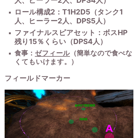
ジャス
ティス
ロール構成2：T1H2D5（タンク1
キック
人、ヒーラー2人、DPS5人）
ファイナルスピアセット：ボスHP
No.103
みんなのスザクキック！！範囲技で４
鬼宿脚
秒後にもう一度押すとトドメの技が発
残り15％くらい（DPS4人）
動します。
食事：
ゼフィール
（簡単なので食べな
No.104
継続範囲技！ヨツユの恨みをぶちまけ
くてもいけます。）
月下彼
よう！
岸花
フィールドマーカー