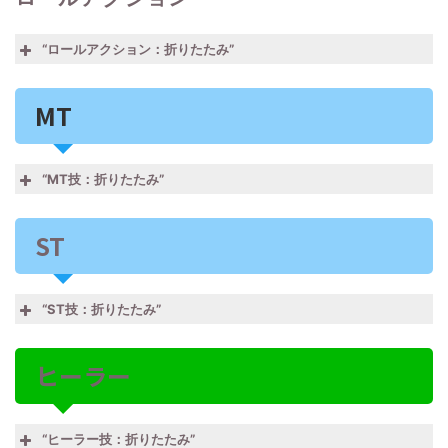
“ロールアクション：折りたたみ”
No.63
基本の攻撃技 リキャストが短く使い
MT
ソニッ
やすいです！！リキャスト中に蛮神技
ルーシ
21秒間自身のＭＰを継続回復する。
クブー
を挟めます。
ッドド
ム
“MT技：折りたたみ”
リーム
No.9
一番強い継続ダメージです。…読み方
No.27
前方範囲攻撃。敵視をアップさせる。
迅速魔
10秒間、次の1回の魔法詠唱につい
苦悶の
をたまに忘れますww
ST
怪視線
MTの基本攻撃だが「超硬化」や「吸
て、詠唱時間無しで詠唱することがで
歌
血」で使う暇はなくなる。なのでなく
きる。
ても良い。
No.60
範囲攻撃の高威力！さらに対象の攻撃
“ST技：折りたたみ”
アドル
10秒間、対象のＩＮＴとＭＮＤを10％
マジッ
力を10%軽減してくれます。
No.30
自分へのダメージを40％カットする。
減少させる。
クハン
基本はボスの全体大ダメージに合わせ
マイテ
その代わりに与えダメージも40％減少
ヒーラー
ダメージ軽減用にボスの全体大ダメー
マー
て使うよー
ィガー
する。
ジの時に使う。
ド
自分への敵視をアップさせる。また詠
No.17
敵に小ダメージ。MPを回復する。
唱が妨げられなくなる。再使用で解除
堅実魔
6秒間ノックバックを無効化する。さ
“ヒーラー技：折りたたみ”
吸血
真成編以降はMPが足りなくなるので