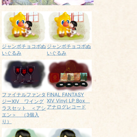
ジャンボチョコボぬ
ジャンボチョコボぬ
いぐるみ
いぐるみ
ファイナルファンタ
FINAL FANTASY
XIV Vinyl LP Box
ジーXIV ワイング
アナログレコード
ラスセット ＜アシ
エン＞ （3個入
り）