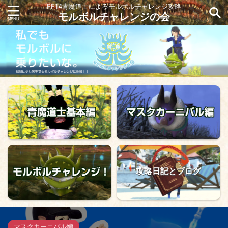
FF14青魔道士によるモルボルチャレンジ攻略
モルボルチャレンジの会
攻略日記とブログ
マスクカーニバル編