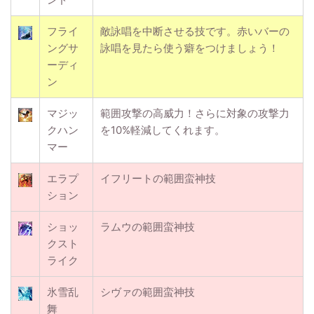
フライ
敵詠唱を中断させる技です。赤いバーの
ングサ
詠唱を見たら使う癖をつけましょう！
ーディ
ン
マジッ
範囲攻撃の高威力！さらに対象の攻撃力
クハン
を10%軽減してくれます。
マー
エラプ
イフリートの範囲蛮神技
ション
ショッ
ラムウの範囲蛮神技
クスト
ライク
氷雪乱
シヴァの範囲蛮神技
舞