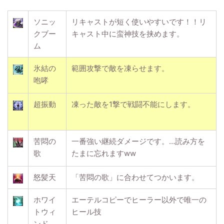
ソニッ
リキャストが短く使いやすいです！！リ
クブー
キャスト中に蛮神技を挟めます。
ム
氷結の
範囲攻撃で敵を凍らせます。
咆哮
超振動
凍った敵を1撃で戦闘不能にします。
苦悶の
一番強い継続ダメージです。…読み方を
歌
たまに忘れますww
怒髪天
「苦悶の歌」に合わせてつかいます。
ホワイ
エーテルコピーでヒーラー以外で唯一の
トウィ
ヒール技
ンド