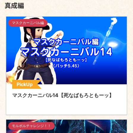
真成編
マスクカーニバル編
PickUp
マスクカーニバル14【死なばもろともーッ】
モルボルチャレンジ！！