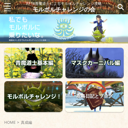
FF14青魔道士によるモルボルチャレンジ攻略
モルボルチャレンジの会
攻略日記とブログ
HOME
>
真成編